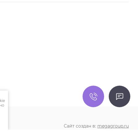
kie
но
Сайт создан в:
megagroup.ru