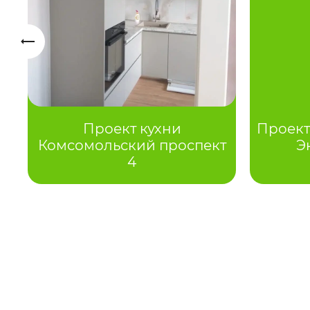
Проект кухни
Проект
Комсомольский проспект
Э
4