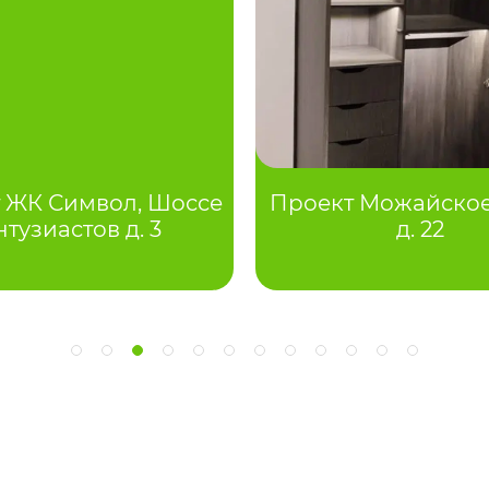
 ЖК Символ, Шоссе
Проект Можайское
нтузиастов д. 3
д. 22