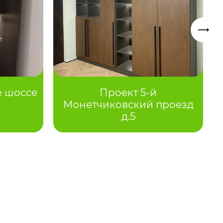
 шоссе
Проект 5-й
Монетчиковский проезд
д.5